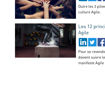
Outre les 3 pili
culture Agile.
Les 12 princ
Agile
Pour se revendiq
doivent suivre l
manifeste Agile 
Scrum League ™ | Société francophone pour l’agilité